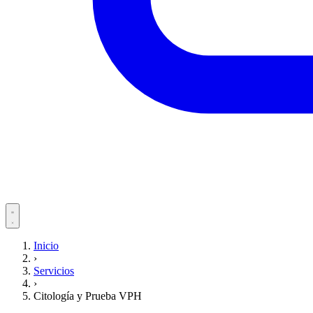
Servicios
Inicio
›
Pacientes
Servicios
›
Citología y Prueba VPH