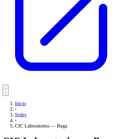
Servicios
Inicio
›
Pacientes
Sedes
›
CIC Laboratorios — Buga