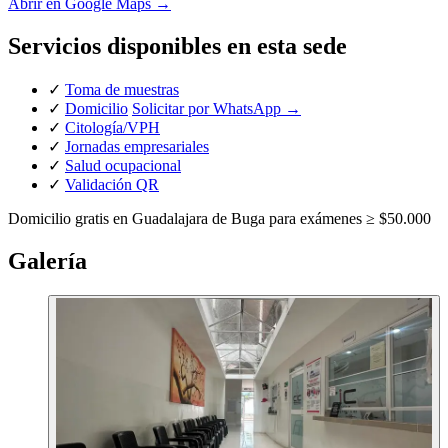
Abrir en Google Maps →
Servicios disponibles en esta sede
✓
Toma de muestras
✓
Domicilio
Solicitar por WhatsApp →
✓
Citología/VPH
✓
Jornadas empresariales
✓
Salud ocupacional
✓
Validación QR
Domicilio gratis en Guadalajara de Buga para exámenes ≥ $50.000
Nosotros
Galería