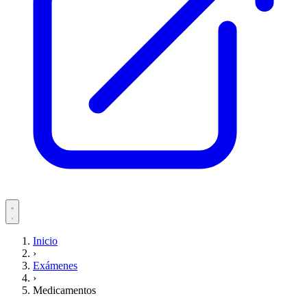
Servicios
Inicio
›
Pacientes
Exámenes
›
Medicamentos