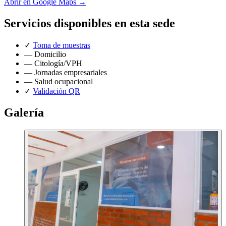
Abrir en Google Maps →
Servicios disponibles en esta sede
✓
Toma de muestras
—
Domicilio
—
Citología/VPH
—
Jornadas empresariales
—
Salud ocupacional
✓
Validación QR
Galería
Nosotros