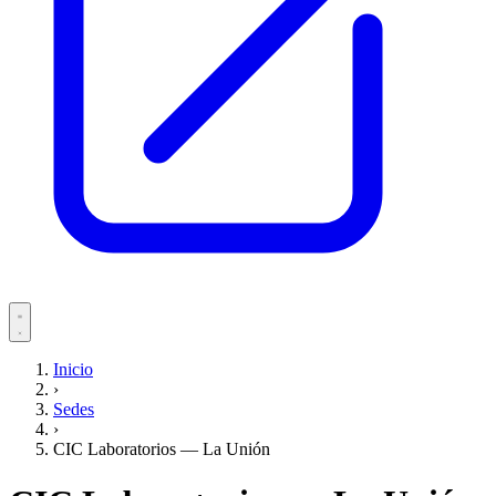
Servicios
Inicio
›
Pacientes
Sedes
›
CIC Laboratorios — La Unión