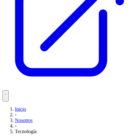
Servicios
Inicio
›
Pacientes
Nosotros
›
Tecnología