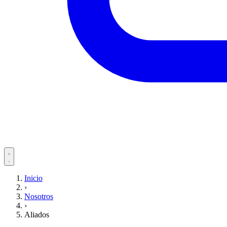
Servicios
Inicio
›
Pacientes
Nosotros
›
Aliados