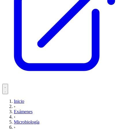
Servicios
Inicio
›
Pacientes
Exámenes
›
Microbiología
›