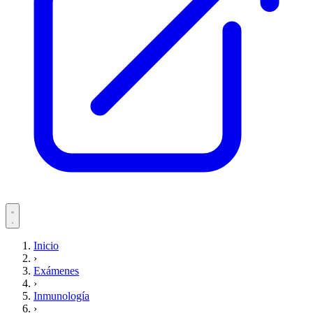
Servicios
Inicio
›
Pacientes
Exámenes
›
Inmunología
›