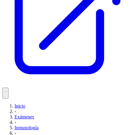
Servicios
Inicio
›
Pacientes
Exámenes
›
Inmunología
›