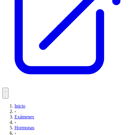
Servicios
Inicio
›
Pacientes
Exámenes
›
Hormonas
›