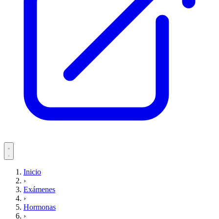
Servicios
Inicio
›
Pacientes
Exámenes
›
Hormonas
›