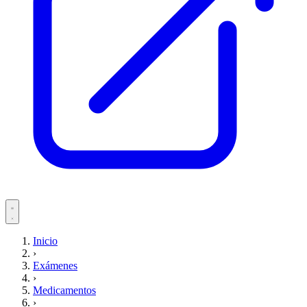
Servicios
Inicio
›
Pacientes
Exámenes
›
Medicamentos
›