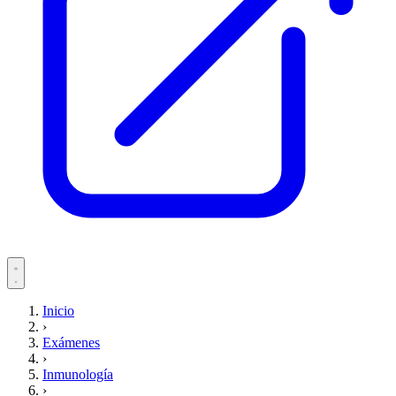
Servicios
Inicio
›
Pacientes
Exámenes
›
Inmunología
›