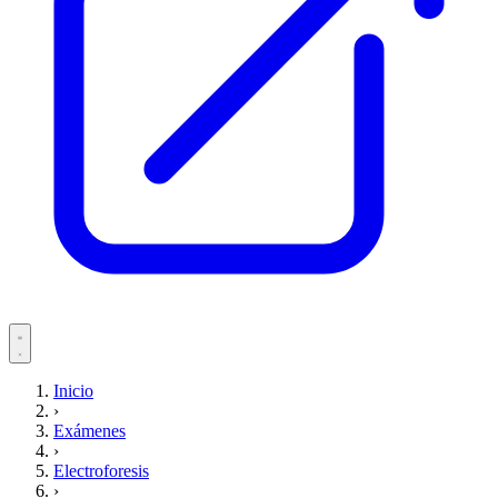
Servicios
Inicio
›
Pacientes
Exámenes
›
Electroforesis
›