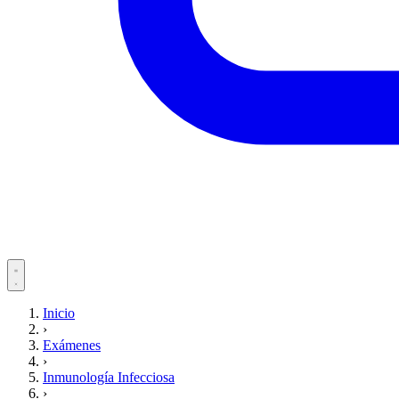
Servicios
Inicio
›
Pacientes
Exámenes
›
Inmunología Infecciosa
›