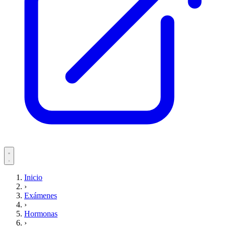
Servicios
Inicio
›
Pacientes
Exámenes
›
Hormonas
›