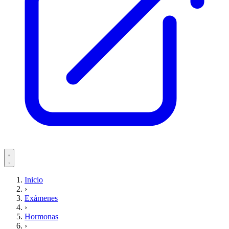
Servicios
Inicio
›
Pacientes
Exámenes
›
Hormonas
›