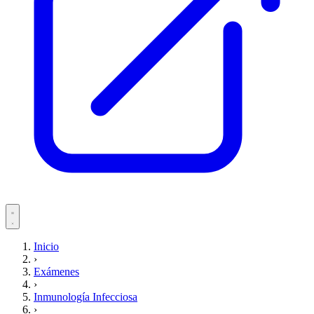
Servicios
Inicio
›
Pacientes
Exámenes
›
Inmunología Infecciosa
›