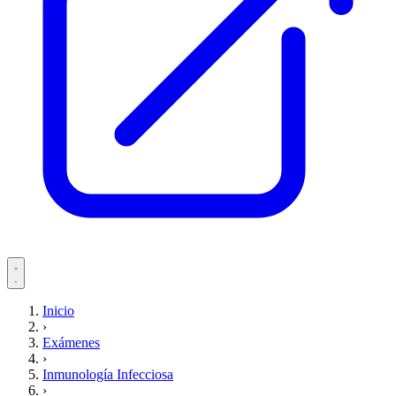
Servicios
Inicio
›
Pacientes
Exámenes
›
Inmunología Infecciosa
›