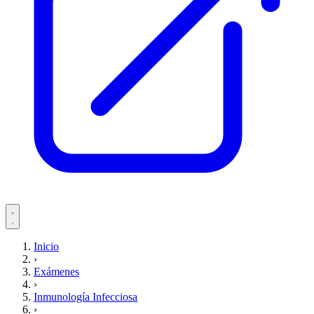
Servicios
Inicio
›
Pacientes
Exámenes
›
Inmunología Infecciosa
›