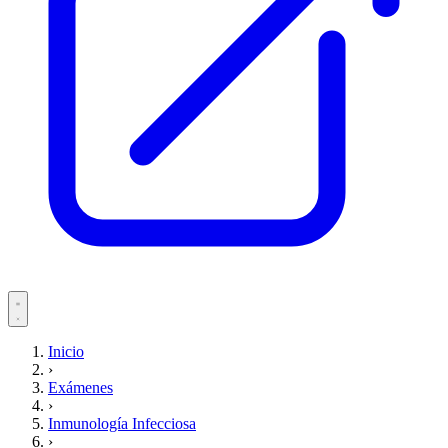
Servicios
Inicio
›
Pacientes
Exámenes
›
Inmunología Infecciosa
›