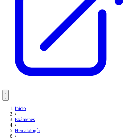
Servicios
Inicio
›
Pacientes
Exámenes
›
Hematología
›