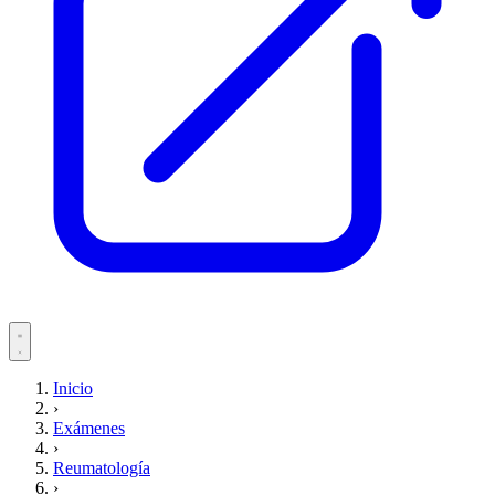
Servicios
Inicio
›
Pacientes
Exámenes
›
Reumatología
›