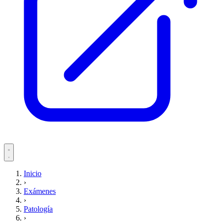
Servicios
Inicio
›
Pacientes
Exámenes
›
Patología
›