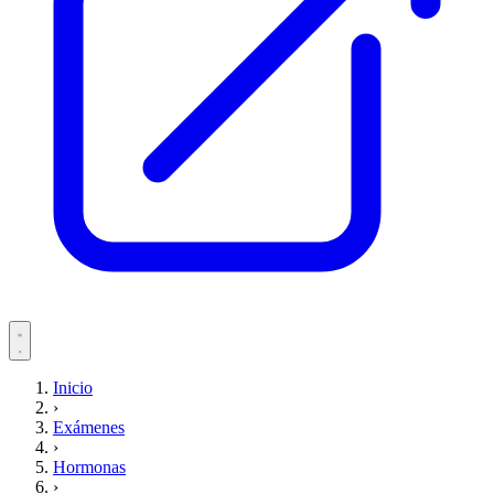
Servicios
Inicio
›
Pacientes
Exámenes
›
Hormonas
›