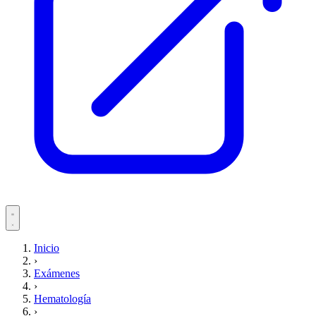
Servicios
Inicio
›
Pacientes
Exámenes
›
Hematología
›