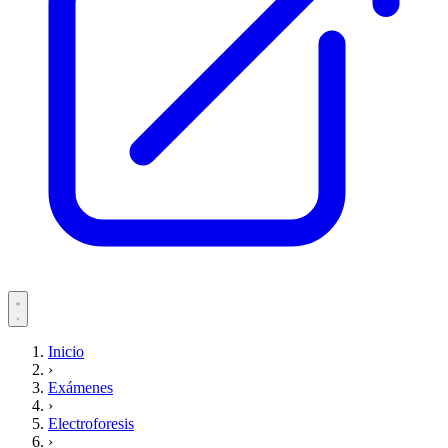
Servicios
Inicio
›
Pacientes
Exámenes
›
Electroforesis
›