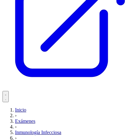
Servicios
Inicio
›
Pacientes
Exámenes
›
Inmunología Infecciosa
›