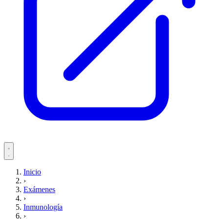
Servicios
Inicio
›
Pacientes
Exámenes
›
Inmunología
›