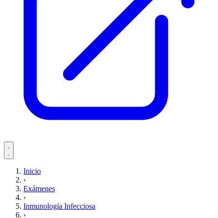
Servicios
Inicio
›
Pacientes
Exámenes
›
Inmunología Infecciosa
›