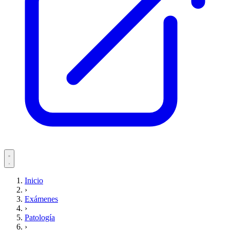
Servicios
Inicio
›
Pacientes
Exámenes
›
Patología
›