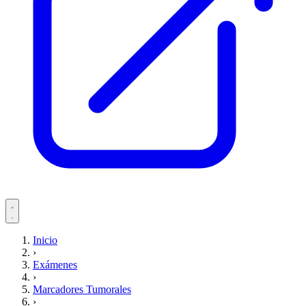
Servicios
Inicio
›
Pacientes
Exámenes
›
Marcadores Tumorales
›