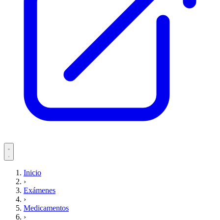
Servicios
Inicio
›
Pacientes
Exámenes
›
Medicamentos
›